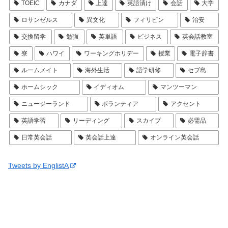
TOEIC
カナダ
上達
英語漬け
会話
大学
ロサンゼルス
異文化
フィリピン
治安
交換留学
勉強
英単語
ビジネス
英会話教室
寮
ハワイ
ワーキングホリデー
授業
電子辞書
ルームメイト
海外生活
語学研修
セブ島
ホームシック
イディオム
マンツーマン
ニュージーランド
ボランティア
アクセント
英語学習
リーディング
スカイプ
必需品
日常英会話
英会話上達
オンライン英会話
Tweets by EnglistA