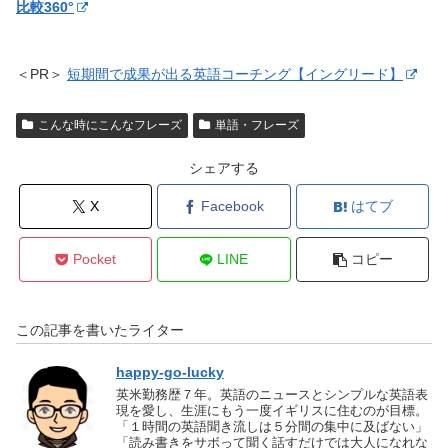
比較360°
＜PR＞
短期間で成果が出る英語コーチング【イングリード】
こんな時にこんなフレーズ
単語・フレーズ
シェアする
X
Facebook
はてブ
Pocket
LINE
コピー
この記事を書いたライター
happy-go-lucky
英米勤務歴７年。英語のニュースとシンプルな英語表
現を愛し、生涯にもう一度イギリスに住むのが目標。
「１時間の英語聞き流しは５分間の集中に及ばない」
「読み書きをサボって聞く話すだけでは大人になれな