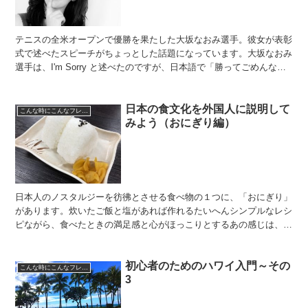
テニスの全米オープンで優勝を果たした大坂なおみ選手。彼女が表彰
式で述べたスピーチがちょっとした話題になっています。大坂なおみ
選手は、I'm Sorry と述べたのですが、日本語で「勝ってごめんなさ
い」と訳されました。でも、これは「残念です」...
日本の食文化を外国人に説明して
こんな時にこんなフレーズ
みよう（おにぎり編）
日本人のノスタルジーを彷彿とさせる食べ物の１つに、「おにぎり」
があります。炊いたご飯と塩があれば作れるたいへんシンプルなレシ
ピながら、食べたときの満足感と心がほっこりとするあの感じは、ほ
かのどんな食べ物も匹敵しないでしょう。そんなおにぎりを...
初心者のためのハワイ入門～その
こんな時にこんなフレーズ
3