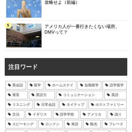
攻略せよ（前編）
アメリカ人が一番行きたくない場所、
DMVって？
注目ワード
英会話
留学
ホームステイ
短期留学
語学留学
発音
英語力
コミュニケーション
英語
リスニング
日常会話
ネイティブ
ホストファミリー
文法
イギリス
語学学校
アメリカ
訛り
スピーキング
ロンドン
単語
観光
フレーズ