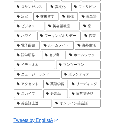
ロサンゼルス
異文化
フィリピン
治安
交換留学
勉強
英単語
ビジネス
英会話教室
寮
ハワイ
ワーキングホリデー
授業
電子辞書
ルームメイト
海外生活
語学研修
セブ島
ホームシック
イディオム
マンツーマン
ニュージーランド
ボランティア
アクセント
英語学習
リーディング
スカイプ
必需品
日常英会話
英会話上達
オンライン英会話
Tweets by EnglistA