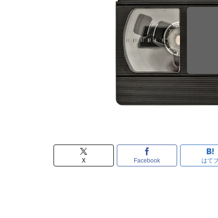
X
Facebook
はて