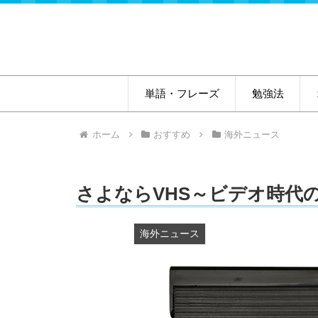
単語・フレーズ
勉強法
ホーム
おすすめ
海外ニュース
さよならVHS～ビデオ時代
海外ニュース