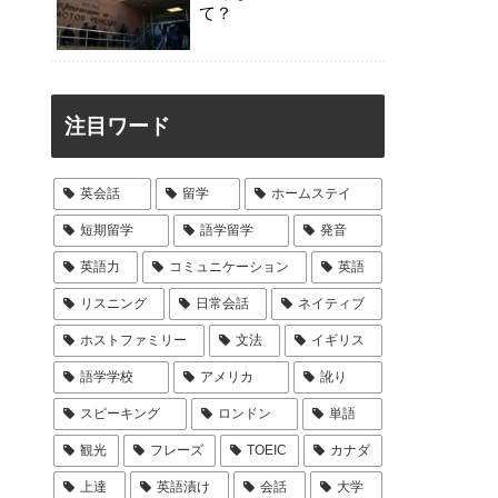
て？
注目ワード
英会話
留学
ホームステイ
短期留学
語学留学
発音
英語力
コミュニケーション
英語
リスニング
日常会話
ネイティブ
ホストファミリー
文法
イギリス
語学学校
アメリカ
訛り
スピーキング
ロンドン
単語
観光
フレーズ
TOEIC
カナダ
上達
英語漬け
会話
大学