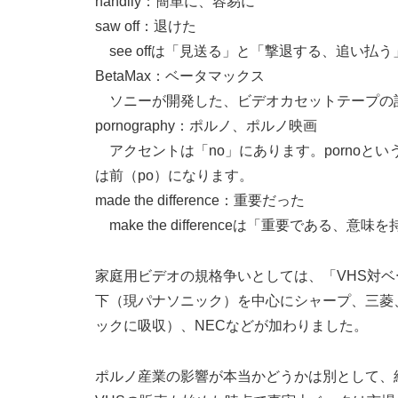
handily：簡単に、容易に
saw off：退けた
see offは「見送る」と「撃退する、追い払
BetaMax：ベータマックス
ソニーが開発した、ビデオカセットテープの
pornography：ポルノ、ポルノ映画
アクセントは「no」にあります。pornoと
は前（po）になります。
made the difference：重要だった
make the differenceは「重要である、意味
家庭用ビデオの規格争いとしては、「VHS対ベ
下（現パナソニック）を中心にシャープ、三菱
ックに吸収）、NECなどが加わりました。
ポルノ産業の影響が本当かどうかは別として、結