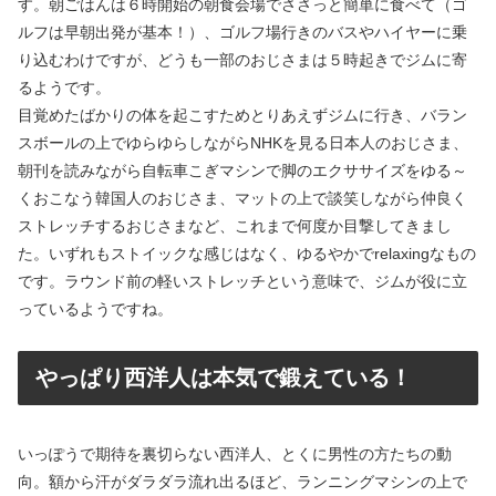
す。朝ごはんは６時開始の朝食会場でささっと簡単に食べて（ゴ
ルフは早朝出発が基本！）、ゴルフ場行きのバスやハイヤーに乗
り込むわけですが、どうも一部のおじさまは５時起きでジムに寄
るようです。
目覚めたばかりの体を起こすためとりあえずジムに行き、バラン
スボールの上でゆらゆらしながらNHKを見る日本人のおじさま、
朝刊を読みながら自転車こぎマシンで脚のエクササイズをゆる～
くおこなう韓国人のおじさま、マットの上で談笑しながら仲良く
ストレッチするおじさまなど、これまで何度か目撃してきまし
た。いずれもストイックな感じはなく、ゆるやかでrelaxingなもの
です。ラウンド前の軽いストレッチという意味で、ジムが役に立
っているようですね。
やっぱり西洋人は本気で鍛えている！
いっぽうで期待を裏切らない西洋人、とくに男性の方たちの動
向。額から汗がダラダラ流れ出るほど、ランニングマシンの上で