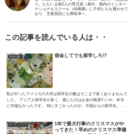
り。ただいま娘2人の育児真っ最中。都内のインター
ナショナルスクール（幼稚園）に子供たちを通わせて
おり、児童英語にも興味津々。
この記事を読んでいる人は・・
借金してでも留学しろ!?
文化の違い
私が行ったアメリカの大学は留学生の数はそこまで多くありませんで
した。 アジア人留学生が多く、感じたのはお金の格差!! いや、本当
に半端なかったです。 特にすごかったのが、中国からの留学生。無
駄遣い(私から見たらですが)はするわ、高級車をさら...
1年で最大行事のクリスマスがや
オーストラリア
ってきた！早めのクリスマス準備