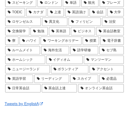
スピーキング
ロンドン
単語
観光
フレーズ
TOEIC
カナダ
上達
英語漬け
会話
大学
ロサンゼルス
異文化
フィリピン
治安
交換留学
勉強
英単語
ビジネス
英会話教室
寮
ハワイ
ワーキングホリデー
授業
電子辞書
ルームメイト
海外生活
語学研修
セブ島
ホームシック
イディオム
マンツーマン
ニュージーランド
ボランティア
アクセント
英語学習
リーディング
スカイプ
必需品
日常英会話
英会話上達
オンライン英会話
Tweets by EnglistA