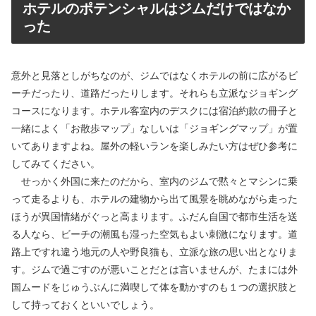
ホテルのポテンシャルはジムだけではなか
った
意外と見落としがちなのが、ジムではなくホテルの前に広がるビ
ーチだったり、道路だったりします。それらも立派なジョギング
コースになります。ホテル客室内のデスクには宿泊約款の冊子と
一緒によく「お散歩マップ」なしいは「ジョギングマップ」が置
いてありますよね。屋外の軽いランを楽しみたい方はぜひ参考に
してみてください。
せっかく外国に来たのだから、室内のジムで黙々とマシンに乗
って走るよりも、ホテルの建物から出て風景を眺めながら走った
ほうが異国情緒がぐっと高まります。ふだん自国で都市生活を送
る人なら、ビーチの潮風も湿った空気もよい刺激になります。道
路上ですれ違う地元の人や野良猫も、立派な旅の思い出となりま
す。ジムで過ごすのが悪いことだとは言いませんが、たまには外
国ムードをじゅうぶんに満喫して体を動かすのも１つの選択肢と
して持っておくといいでしょう。