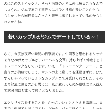
のにこのストイックさ、きっと病気のとき以外は毎日こうなんで
しょうね。ジムで過ごす西洋人はおひとり様が多いことからも、
もしかしたら同行者はさっさと観光に出てしまっているのかもし
れませんね。
若いカップルがジムでデートしている～！
さて、今度は夜遅い時間の目撃談です。中国系と思われるリッチ
そうな20代カップルが、バーベルを交互に持ち上げて仲睦まじく
トレーニングをしています。いえ、「トレーニング・デート」と
言うのが的確でしょう。マシンの上に座っても運動せずに、ひた
すらしゃべっているようなカップルまで見受けられました。その
まま部屋に帰るのかと思えば、気が変わったのか最後に２人並ん
で10分間ほど走って終了となりました。
エクササイズをすることを「かっこいい」ととらえる風潮は、日
本でも中国でも同じですね。だから、ジムに行くことも「しゃれ