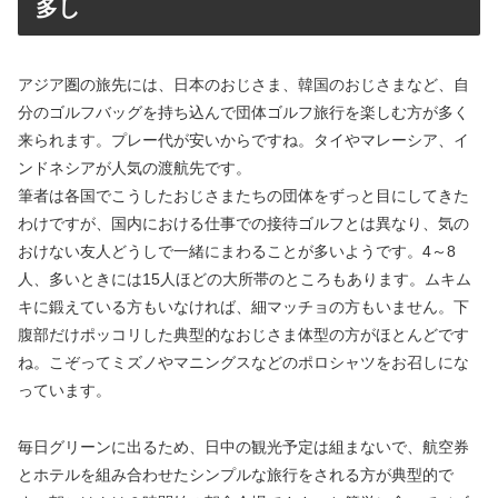
多し
アジア圏の旅先には、日本のおじさま、韓国のおじさまなど、自
分のゴルフバッグを持ち込んで団体ゴルフ旅行を楽しむ方が多く
来られます。プレー代が安いからですね。タイやマレーシア、イ
ンドネシアが人気の渡航先です。
筆者は各国でこうしたおじさまたちの団体をずっと目にしてきた
わけですが、国内における仕事での接待ゴルフとは異なり、気の
おけない友人どうしで一緒にまわることが多いようです。4～8
人、多いときには15人ほどの大所帯のところもあります。ムキム
キに鍛えている方もいなければ、細マッチョの方もいません。下
腹部だけポッコリした典型的なおじさま体型の方がほとんどです
ね。こぞってミズノやマニングスなどのポロシャツをお召しにな
っています。
毎日グリーンに出るため、日中の観光予定は組まないで、航空券
とホテルを組み合わせたシンプルな旅行をされる方が典型的で