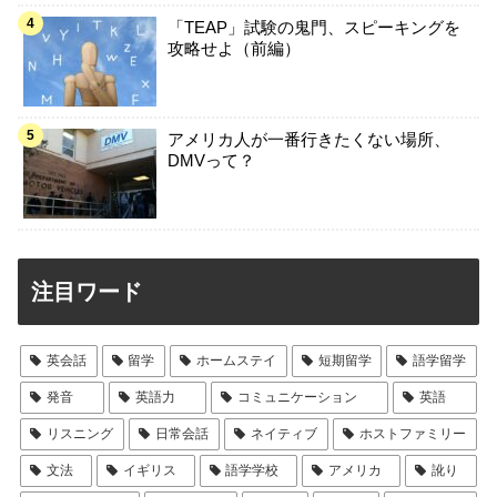
「TEAP」試験の鬼門、スピーキングを
攻略せよ（前編）
アメリカ人が一番行きたくない場所、
DMVって？
注目ワード
英会話
留学
ホームステイ
短期留学
語学留学
発音
英語力
コミュニケーション
英語
リスニング
日常会話
ネイティブ
ホストファミリー
文法
イギリス
語学学校
アメリカ
訛り