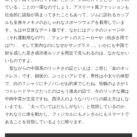
ている」ことの一環なのでしょう。アスリート風ファッションも
社会的に認知が高まってきたこともあって、ジムに訪れるカップ
ルも全身キメキメのおしゃれなスポーツウェアを着用していま
す。もはや立派なデート服です。なかにはグッチのジャージや
（それ運動用なの!?）、フェンディのスニーカーや（街歩き用で
は!?）、そして室内なのになぜかサングラス…。いかにも中国で
財を成した若き成功者ルックを間近で見られるのは、なかなかい
いものですよ。
昔ながらの中国系のリッチさの証といえば、ご存じ「金のネッ
クレス」です。鎖状の、ぶっといアレです。男性は小太りの体型
で、白のＴシャツにチノパンがお約束でしたね。恰幅のよさが１
つトレードマークだったのはもう過去の話で、今のリッチな層は
中肉中背が主流ですね。西洋人のようなバリバリの鍛え方はしな
いまでも、「太っていてはだらしがない」と危惧しているのか、
それなりに体を動かし、フィジカルにもメンタルにもスマートで
あることを目指しているように映ります。