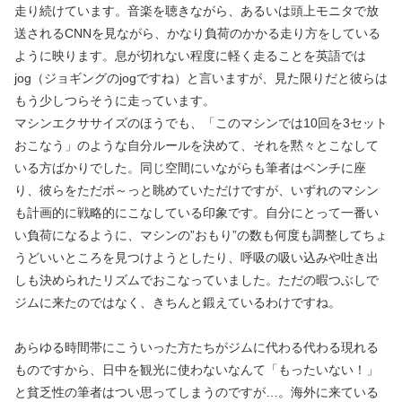
走り続けています。音楽を聴きながら、あるいは頭上モニタで放
送されるCNNを見ながら、かなり負荷のかかる走り方をしている
ように映ります。息が切れない程度に軽く走ることを英語では
jog（ジョギングのjogですね）と言いますが、見た限りだと彼らは
もう少しつらそうに走っています。
マシンエクササイズのほうでも、「このマシンでは10回を3セット
おこなう」のような自分ルールを決めて、それを黙々とこなして
いる方ばかりでした。同じ空間にいながらも筆者はベンチに座
り、彼らをただボ～っと眺めていただけですが、いずれのマシン
も計画的に戦略的にこなしている印象です。自分にとって一番い
い負荷になるように、マシンの”おもり”の数も何度も調整してちょ
うどいいところを見つけようとしたり、呼吸の吸い込みや吐き出
しも決められたリズムでおこなっていました。ただの暇つぶしで
ジムに来たのではなく、きちんと鍛えているわけですね。
あらゆる時間帯にこういった方たちがジムに代わる代わる現れる
ものですから、日中を観光に使わないなんて「もったいない！」
と貧乏性の筆者はつい思ってしまうのですが…。海外に来ている