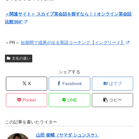
＜関連サイト＞ スカイプ英会話を探すなら！ | オンライン英会話
比較360°
＜PR＞
短期間で成果が出る英語コーチング【イングリード】
文化の違い
シェアする
X
Facebook
はてブ
Pocket
LINE
コピー
この記事を書いたライター
山田 俊輔（ヤマダ シュンスケ）