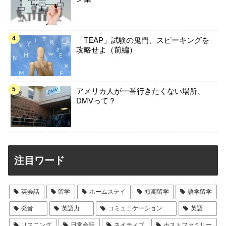
「TEAP」試験の鬼門、スピーキングを
攻略せよ（前編）
アメリカ人が一番行きたくない場所、
DMVって？
注目ワード
英会話
留学
ホームステイ
短期留学
語学留学
発音
英語力
コミュニケーション
英語
リスニング
日常会話
ネイティブ
ホストファミリー