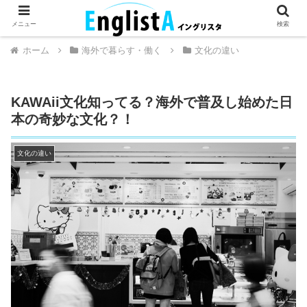
英語が話せるとちょっとハッピー。
メニュー
検索
ホーム
海外で暮らす・働く
文化の違い
KAWAii文化知ってる？海外で普及し始めた日
本の奇妙な文化？！
文化の違い