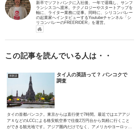
新卒でソフトバンクに入社後、一年で退職し、サンフ
ランシスコへ渡米。テクノロジーやスタートアップを
軸に、ライター業務に従事。同時に、シリコンバレー
の起業家へインタビューするYoutubeチャンネル「シ
リコンバレーのFREERIDER」を運営。
この記事を読んでいる人は・・
タイ人の英語って？ バンコクで
体験談
調査
タイの首都バンコク。東京からは直行便で7時間。最近ではエアアジ
アＸなどのLCCによる格安航空券で往復2万円台から気軽に行くこと
ができる観光地です。アジア圏内だけでなく、アメリカやヨーロッパ
などからの観光客も多く訪れる、まさにインタ－ナショナ...