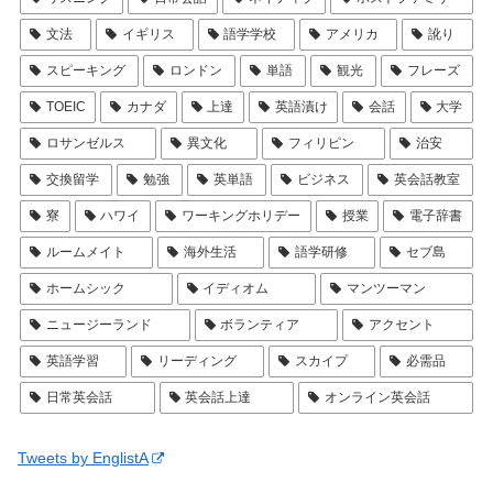
文法
イギリス
語学学校
アメリカ
訛り
スピーキング
ロンドン
単語
観光
フレーズ
TOEIC
カナダ
上達
英語漬け
会話
大学
ロサンゼルス
異文化
フィリピン
治安
交換留学
勉強
英単語
ビジネス
英会話教室
寮
ハワイ
ワーキングホリデー
授業
電子辞書
ルームメイト
海外生活
語学研修
セブ島
ホームシック
イディオム
マンツーマン
ニュージーランド
ボランティア
アクセント
英語学習
リーディング
スカイプ
必需品
日常英会話
英会話上達
オンライン英会話
Tweets by EnglistA