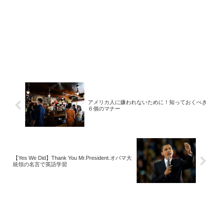
アメリカ人に嫌われないために！知っておくべき
６個のマナー
【Yes We Did】Thank You Mr.President.オバマ大
統領の名言で英語学習