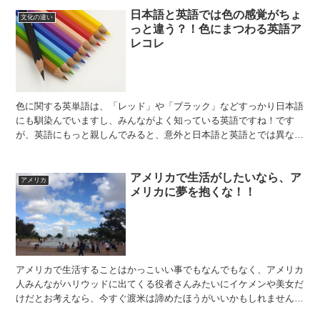
日本語と英語では色の感覚がちょ
文化の違い
っと違う？！色にまつわる英語ア
レコレ
色に関する英単語は、「レッド」や「ブラック」などすっかり日本語
にも馴染んでいますし、みんながよく知っている英語ですね！です
が、英語にもっと親しんでみると、意外と日本語と英語とでは異なる
色の捉え方があります。今日は、「色」に絞って英語の豆知識...
アメリカで生活がしたいなら、ア
アメリカ
メリカに夢を抱くな！！
アメリカで生活することはかっこいい事でもなんでもなく、アメリカ
人みんながハリウッドに出てくる役者さんみたいにイケメンや美女だ
けだとお考えなら、今すぐ渡米は諦めたほうがいいかもしれません。
現実は肥満大国堂々の第１位、貧富の差が激しく、移民に...