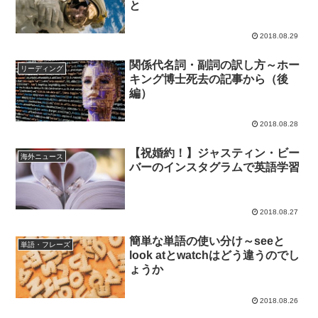
と
2018.08.29
関係代名詞・副詞の訳し方～ホー
リーディング
キング博士死去の記事から（後
編）
2018.08.28
【祝婚約！】ジャスティン・ビー
海外ニュース
バーのインスタグラムで英語学習
2018.08.27
簡単な単語の使い分け～seeと
単語・フレーズ
look atとwatchはどう違うのでし
ょうか
2018.08.26