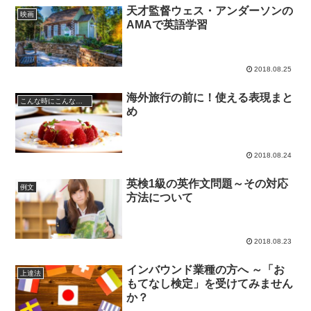
天才監督ウェス・アンダーソンの
映画
AMAで英語学習
2018.08.25
海外旅行の前に！使える表現まと
こんな時にこんなフレーズ
め
2018.08.24
英検1級の英作文問題～その対応
例文
方法について
2018.08.23
インバウンド業種の方へ ～「お
上達法
もてなし検定」を受けてみません
か？