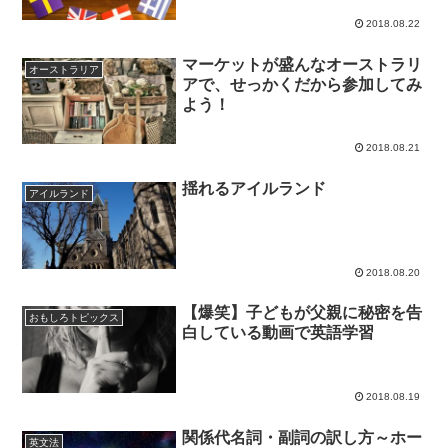
2018.08.22
マーケットが盛んなオーストラリ
オーストラリア
アで、せっかくだから参加してみ
よう！
2018.08.21
揺れるアイルランド
アイルランド
2018.08.20
【爆笑】子どもが父親に秘密を告
おもしろトピックス
白している動画で英語学習
2018.08.19
関係代名詞・副詞の訳し方～ホー
英文法