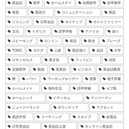
英会話
留学
ホームステイ
短期留学
語学留学
発音
英語力
コミュニケーション
英語
リスニング
日常会話
ネイティブ
ホストファミリー
文法
イギリス
語学学校
アメリカ
訛り
スピーキング
ロンドン
単語
観光
フレーズ
TOEIC
カナダ
上達
英語漬け
会話
大学
ロサンゼルス
異文化
フィリピン
治安
交換留学
勉強
英単語
ビジネス
英会話教室
寮
ハワイ
ワーキングホリデー
授業
電子辞書
ルームメイト
海外生活
語学研修
セブ島
ホームシック
イディオム
マンツーマン
ニュージーランド
ボランティア
アクセント
英語学習
リーディング
スカイプ
必需品
日常英会話
英会話上達
オンライン英会話