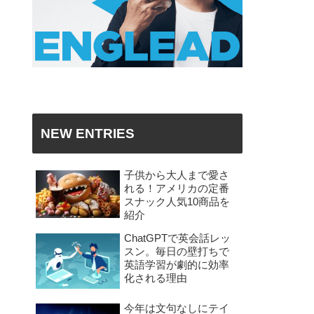
NEW ENTRIES
子供から大人まで愛さ
れる！アメリカの定番
スナック人気10商品を
紹介
ChatGPTで英会話レッ
スン。毎日の壁打ちで
英語学習が劇的に効率
化される理由
今年は文句なしにテイ