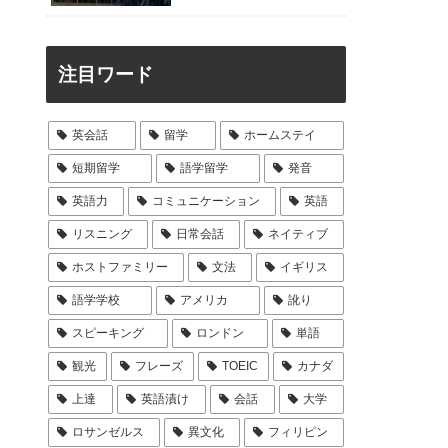
注目ワード
英会話
留学
ホームステイ
短期留学
語学留学
発音
英語力
コミュニケーション
英語
リスニング
日常会話
ネイティブ
ホストファミリー
文法
イギリス
語学学校
アメリカ
訛り
スピーキング
ロンドン
単語
観光
フレーズ
TOEIC
カナダ
上達
英語漬け
会話
大学
ロサンゼルス
異文化
フィリピン