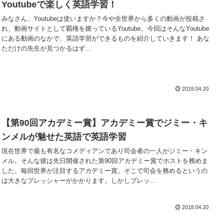
Youtubeで楽しく英語学習！
みなさん、Youtubeは使いますか？今や全世界から多くの動画が投稿さ
れ、動画サイトとして覇権を握っているYoutube。今回はそんなYoutube
にある動画のなかで、英語学習ができるものを紹介していきます！ あな
ただけの先生が見つかるはず...
2018.04.20
【第90回アカデミー賞】アカデミー賞でジミー・キ
ンメルが魅せた英語で英語学習
現在世界で最も有名なコメディアンであり司会者の一人がジミー・キン
メル。そんな彼は先日開催された第90回アカデミー賞でホストを務めま
した。毎回世界が注目するアカデミー賞。そこで司会を務めるというの
は大きなプレッシャーがかかります。しかしプレッ...
2018.04.20