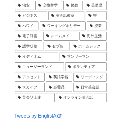
治安
交換留学
勉強
英単語
ビジネス
英会話教室
寮
ハワイ
ワーキングホリデー
授業
電子辞書
ルームメイト
海外生活
語学研修
セブ島
ホームシック
イディオム
マンツーマン
ニュージーランド
ボランティア
アクセント
英語学習
リーディング
スカイプ
必需品
日常英会話
英会話上達
オンライン英会話
Tweets by EnglistA