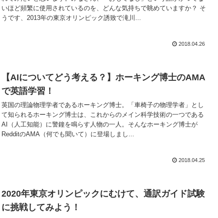
いほど頻繁に使用されているのを、どんな気持ちで眺めていますか？ そ
うです、2013年の東京オリンピック誘致で滝川...
2018.04.26
【AIについてどう考える？】ホーキング博士のAMA
で英語学習！
英国の理論物理学者であるホーキング博士。「車椅子の物理学者」とし
て知られるホーキング博士は、これからのメイン科学技術の一つである
AI（人工知能）に警鐘を鳴らす人物の一人。そんなホーキング博士が
RedditのAMA（何でも聞いて）に登場しまし...
2018.04.25
2020年東京オリンピックにむけて、通訳ガイド試験
に挑戦してみよう！