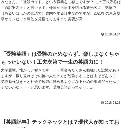
みなさん、「通訳ガイド」という職業をご存じですか？ この正式呼称は
「通訳案内士」と言います。外国から日本を訪れる観光客に、英語で
（あるいはほかの言語で）案内をする仕事なのですが、2020年の東京夏
季オリンピック開催を見据えてますます需要が高...
2018.04.24
「受験英語」は受験のためならず。楽しまなくちゃ
もったいない！工夫次第で一生の英語力に！
大学受験、懐かしい響きです・・・筆者もたくさん勉強した記憶があり
ますが、振り返ればその後の人生の方が勉強することは山ほどあって、
受験勉強はきっと社会で勉強に励めるようになるための訓練だったんじ
ゃないかな・・・と思います。受験英語だってそう。...
2018.04.23
【英語記事】テックネックとは？現代人が知ってお