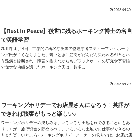
2018.04.30
【Rest In Peace】後世に残るホーキング博士の名言
で英語学習
2018年3月14日、世界的に著名な英国の物理学者スティーブン・ホーキ
ング氏が亡くなりました。若いときに筋肉がだんだん失われるALSとい
う難病と診断され、障害を抱えながらもブラックホールの研究や宇宙論
で偉大な功績を遺したホーキング氏は、数多...
2018.04.29
ワーキングホリデーでお店屋さんになろう！英語が
できれば接客がもっと楽しい♪
ワーキングホリデーの楽しみは、いろいろな土地を旅できることにもあ
りますが、旅行資金を貯めるべく、いろいろな土地でお仕事ができるの
もまた楽しいところ♪ワーキングホリデーメーカーの求人では、お店の店