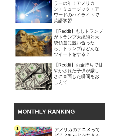
ラーの年！アメリカ
ン・ミュージック・ア
ワードのハイライトで
英語学習
【Reddit】もしトランプ
がトランプ大統領と大
統領選に競い合った
ら、トランプはどんな
ツイートをする？
【Reddit】お金持ちで甘
やかされた子供が厳し
さに直面した瞬間をお
しえて
MONTHLY RANKING
アメリカのアニメって
どう？知っとかなきゃ