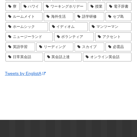
寮
ハワイ
ワーキングホリデー
授業
電子辞書
ルームメイト
海外生活
語学研修
セブ島
ホームシック
イディオム
マンツーマン
ニュージーランド
ボランティア
アクセント
英語学習
リーディング
スカイプ
必需品
日常英会話
英会話上達
オンライン英会話
Tweets by EnglistA