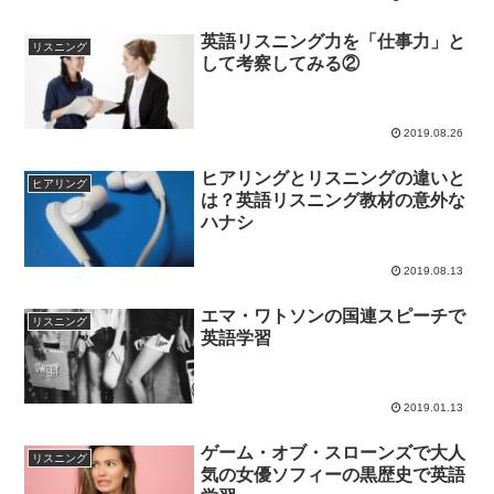
英語リスニング力を「仕事力」と
リスニング
して考察してみる②
2019.08.26
ヒアリングとリスニングの違いと
ヒアリング
は？英語リスニング教材の意外な
ハナシ
2019.08.13
エマ・ワトソンの国連スピーチで
リスニング
英語学習
2019.01.13
ゲーム・オブ・スローンズで大人
リスニング
気の女優ソフィーの黒歴史で英語