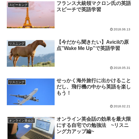
フランス大統領マクロン氏の英語
スピーキング
スピーチで英語学習
2018.06.13
【今だから聞きたい】Avicilの原
リスニング
点”Wake Me Up”で英語学習
2018.05.31
せっかく海外旅行に出かけること
リスニング
だし、飛行機の中から英語を楽し
もう！
2018.02.21
オンライン英会話の効果を最大限
オンライン英会話
にする自宅での勉強法 ~リスニ
ング力アップ編~