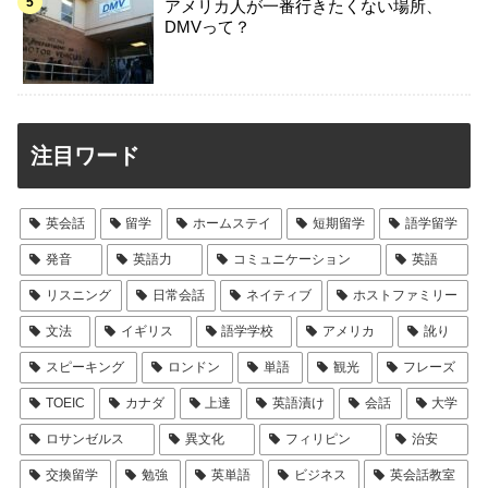
アメリカ人が一番行きたくない場所、
DMVって？
注目ワード
英会話
留学
ホームステイ
短期留学
語学留学
発音
英語力
コミュニケーション
英語
リスニング
日常会話
ネイティブ
ホストファミリー
文法
イギリス
語学学校
アメリカ
訛り
スピーキング
ロンドン
単語
観光
フレーズ
TOEIC
カナダ
上達
英語漬け
会話
大学
ロサンゼルス
異文化
フィリピン
治安
交換留学
勉強
英単語
ビジネス
英会話教室