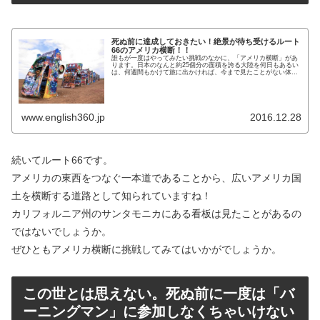
死ぬ前に達成しておきたい！絶景が待ち受けるルート
66のアメリカ横断！！
誰もが一度はやってみたい挑戦のなかに、「アメリカ横断」があ
ります。日本のなんと約25個分の面積を誇る大陸を何日もあるい
は、何週間もかけて旅に出かければ、今まで見たことがない体験
や景色があなたを待っていることでしょう。そのやり方は様々
で、もち...
www.english360.jp
2016.12.28
続いてルート66です。
アメリカの東西をつなぐ一本道であることから、広いアメリカ国
土を横断する道路として知られていますね！
カリフォルニア州のサンタモニカにある看板は見たことがあるの
ではないでしょうか。
ぜひともアメリカ横断に挑戦してみてはいかがでしょうか。
この世とは思えない。死ぬ前に一度は「バ
ーニングマン」に参加しなくちゃいけない