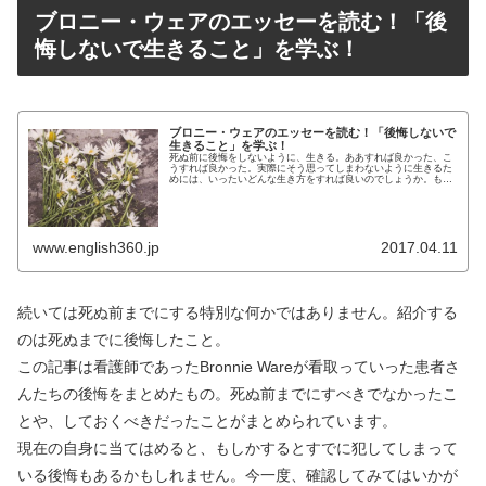
ブロニー・ウェアのエッセーを読む！「後
悔しないで生きること」を学ぶ！
ブロニー・ウェアのエッセーを読む！「後悔しないで
生きること」を学ぶ！
死ぬ前に後悔をしないように、生きる。ああすれば良かった、こ
うすれば良かった。実際にそう思ってしまわないように生きるた
めには、いったいどんな生き方をすれば良いのでしょうか。もち
ろん、正しい答えは決してありませんが、死ぬ前に人はどんなこ
とに後悔...
www.english360.jp
2017.04.11
続いては死ぬ前までにする特別な何かではありません。紹介する
のは死ぬまでに後悔したこと。
この記事は看護師であったBronnie Wareが看取っていった患者さ
んたちの後悔をまとめたもの。死ぬ前までにすべきでなかったこ
とや、しておくべきだったことがまとめられています。
現在の自身に当てはめると、もしかするとすでに犯してしまって
いる後悔もあるかもしれません。今一度、確認してみてはいかが