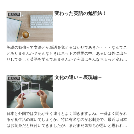
ズや、海外の保険制度などをまとめて、今回は4記事ご紹介...
変わった英語の勉強法！
特集記事
英語の勉強って文法とか単語を覚えるばかりであきた・・・なんてこ
とありませんか？そんなときはネットの世界の中、あるいは外に出た
りして楽しく英語を学んでみませんか？今回はそんなちょっと変わっ
た、英語の勉強の仕方を紹介します！ 【意外と面白い】A...
文化の違い～表現編～
特集記事
日本と外国では文化が全く違うとよく聞きますよね。一番よく聞かれ
るが食生活の違いでしょうか。特に有名なのがお刺身で、最近は日本
はお刺身だと根付いてきましたが、まだまだ気持ちが悪いと思われる
ことも多いようです。私もお刺身の写真を外国の友達に送っ...