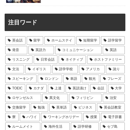
注目ワード
英会話
留学
ホームステイ
短期留学
語学留学
発音
英語力
コミュニケーション
英語
リスニング
日常会話
ネイティブ
ホストファミリー
文法
イギリス
語学学校
アメリカ
訛り
スピーキング
ロンドン
単語
観光
フレーズ
TOEIC
カナダ
上達
英語漬け
会話
大学
ロサンゼルス
異文化
フィリピン
治安
交換留学
勉強
英単語
ビジネス
英会話教室
寮
ハワイ
ワーキングホリデー
授業
電子辞書
ルームメイト
海外生活
語学研修
セブ島