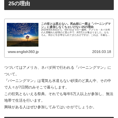
25の理由
この世とは思えない。死ぬ前に一度は「バーニングマ
ン」に参加しなくちゃいけない25の理由
2015年8月30日から、9月7日までの一週間。アメリカ・ネバタ州
の人里離れた砂漠のど真ん中で、約5万人が集まりました。もち
ろん、何かに引き寄せられてきたわけですが。これは、今最もホ
ットで例年開催されている、あっちっちなイベント（フェステ
ィ...
www.english360.jp
2016.03.18
つづいてはアメリカ、ネバダ州で行われる『バーニングマン』に
ついて。
『バーニングマン』は電気も水道もない砂漠のど真ん中、その中
で人々が7日間のみそこで暮らします。
この狂気ともいえる祭典。それでも毎年5万人以上が参加し、無法
地帯で生活を行います。
興味がある人はぜひ参加してみてはいかがでしょうか。