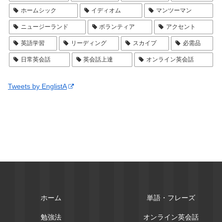
ホームシック
イディオム
マンツーマン
ニュージーランド
ボランティア
アクセント
英語学習
リーディング
スカイプ
必需品
日常英会話
英会話上達
オンライン英会話
Tweets by EnglistA
ホーム
単語・フレーズ
勉強法
オンライン英会話