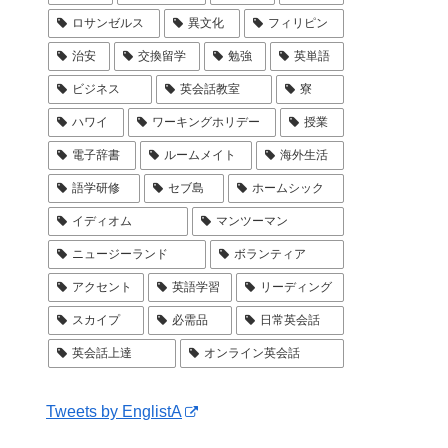
ロサンゼルス
異文化
フィリピン
治安
交換留学
勉強
英単語
ビジネス
英会話教室
寮
ハワイ
ワーキングホリデー
授業
電子辞書
ルームメイト
海外生活
語学研修
セブ島
ホームシック
イディオム
マンツーマン
ニュージーランド
ボランティア
アクセント
英語学習
リーディング
スカイプ
必需品
日常英会話
英会話上達
オンライン英会話
Tweets by EnglistA