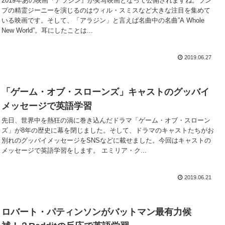
2019年あの映画『アラジン』が実写映画となって公開されますね。ラン
プの精霊ジーニーを演じるのはウィル・スミスなど大きな注目を集めて
いる映画です。そして、「アラジン」と言えば名曲中の名曲”A Whole
New World”。耳にしたことは...
2019.06.27
「ゲーム・オブ・スローンズ」キャストのグッバイ
メッセージで英語学習
先日、世界中を熱狂の渦に巻き込んだドラマ「ゲーム・オブ・スローン
ズ」が8年の歴史に幕を閉じました。そして、ドラマのキャストたちがお
別れのグッバイメッセージをSNSなどに載せました。今回はキャストの
メッセージで英語学習をします。 エミリア・ク...
2019.06.21
ロバート・パティンソンがバットマン最有力候