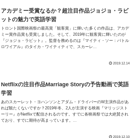
アカデミー受賞なるか？超注目作品ジョジョ・ラビ
ットの魅力で英語学習
トロント国際映画祭の最高賞「観客賞」に輝いた多くの作品は、アカデ
ミー賞作品賞も受賞しました。そして、2019年に観客賞に輝いたのが
『ジョジョ・ラビット』。監督を務めるのは『マイティ・ソー：バトル
ロワイアル』のタイカ・ワイティティで、スカーレ...
2019.12.14
Netflixの注目作品Marriage Storyの予告動画で英語
学習
あのスカーレット・ヨハンソンとアダム・ドライバーのW主演作品があ
れば観たくないですか？2019年冬、2人が主演する映画『マリッジスト
ーリー』がNetflixで配信されるのです。すでに各映画祭では大絶賛され
ており、すでに期待が高まっています。...
2019.12.10