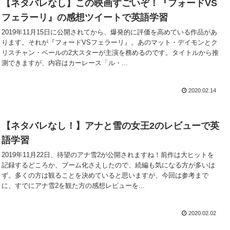
【ネタバレなし】この映画すごいぞ！『フォードVS
フェラーリ』の感想ツイートで英語学習
2019年11月15日に公開されてから、爆発的に評価を高めている作品があ
ります。それが『フォードVSフェラーリ』。あのマット・デイモンとク
リスチャン・ベールの2大スターが主演を務めるのです。タイトルから推
測できますが、内容はカーレース「ル・...
2020.02.14
【ネタバレなし！】アナと雪の女王2のレビューで英
語学習
2019年11月22日、待望のアナ雪2が公開されますね！前作は大ヒットを
記録するどころか、ブーム化さえしたので、続編も気になる方が多いは
ず。多くの方は観ることを決めていると思いますが、今回は参考まで
に、すでにアナ雪2を観た方の感想レビューを...
2020.02.02