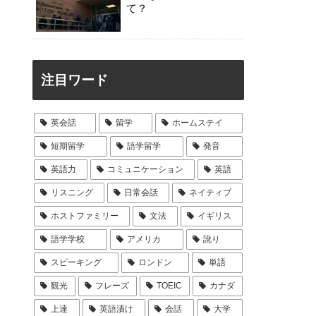
て？
注目ワード
英会話
留学
ホームステイ
短期留学
語学留学
発音
英語力
コミュニケーション
英語
リスニング
日常会話
ネイティブ
ホストファミリー
文法
イギリス
語学学校
アメリカ
訛り
スピーキング
ロンドン
単語
観光
フレーズ
TOEIC
カナダ
上達
英語漬け
会話
大学