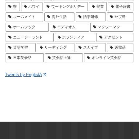
寮
ハワイ
ワーキングホリデー
授業
電子辞書
ルームメイト
海外生活
語学研修
セブ島
ホームシック
イディオム
マンツーマン
ニュージーランド
ボランティア
アクセント
英語学習
リーディング
スカイプ
必需品
日常英会話
英会話上達
オンライン英会話
Tweets by EnglistA