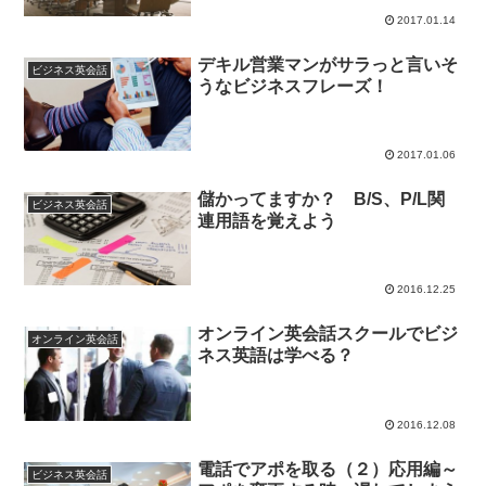
2017.01.14
デキル営業マンがサラっと言いそ
ビジネス英会話
うなビジネスフレーズ！
2017.01.06
儲かってますか？ B/S、P/L関
ビジネス英会話
連用語を覚えよう
2016.12.25
オンライン英会話スクールでビジ
オンライン英会話
ネス英語は学べる？
2016.12.08
電話でアポを取る（２）応用編～
ビジネス英会話