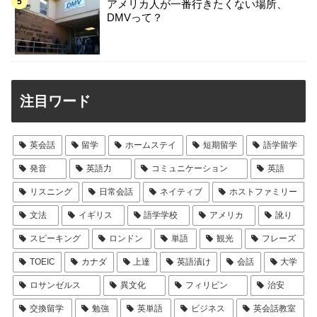
アメリカ人が一番行きたくない場所、
DMVって？
注目ワード
英会話
留学
ホームステイ
短期留学
語学留学
発音
英語力
コミュニケーション
英語
リスニング
日常会話
ネイティブ
ホストファミリー
文法
イギリス
語学学校
アメリカ
訛り
スピーキング
ロンドン
単語
観光
フレーズ
TOEIC
カナダ
上達
英語漬け
会話
大学
ロサンゼルス
異文化
フィリピン
治安
交換留学
勉強
英単語
ビジネス
英会話教室